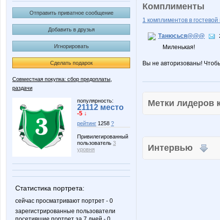
Комплименты
Отправить приватное сообщение
1 комплиментов в гостевой 
Добавить в друзья
Танюсься@@@
Игнорировать
Миленькая!
Сделать подарок
Вы не авторизованы! Чтоб
Совместная покупка: сбор предоплаты,
раздачи
популярность:
Метки лидеров
21112 место
-5 ↓
рейтинг
1258
?
Привилегированный
пользователь
3
Интервью
уровня
Статистика портрета:
сейчас просматривают портрет - 0
зарегистрированные пользователи
посетившие портрет за 7 дней - 0